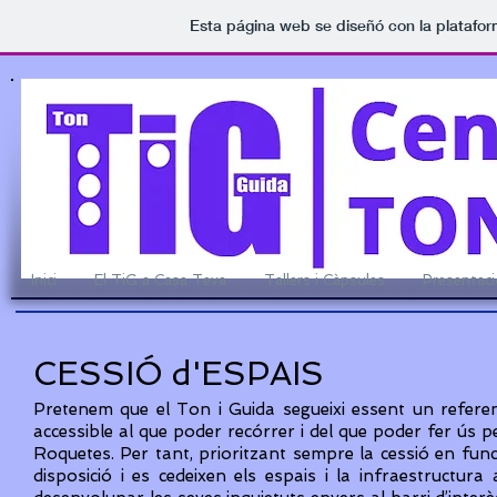
Esta página web se diseñó con la platafo
Inici
El TiG a Casa Teva
Tallers i Càpsules
Presentac
CESSIÓ d'ESPAIS
Pretenem que el Ton i Guida segueixi essent un referent 
accessible al que poder recórrer i del que poder fer ús per
Roquetes. Per tant, prioritzant sempre la cessió en funció
disposició i es cedeixen els espais i la infraestructur