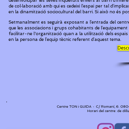
desenvolupar les seves inquietuts envers al barri d’interè
de col·laboració amb qui es cedeixi l’espai per tal d’impli
en la dinamització sociocultural del barri. Si això no és 
Setmanalment es seguirà exposant a l’entrada del centre, 
que les associacions i grups cohabitants de l’equipament p
facilitar-ne l'organització quan a la utilització dels espais
en la persona de l’equip tècnic referent d’aquest tema.
Descr
Centre TON i GUIDA · C/ Romaní, 6. 0804
Horari del centre: de dill